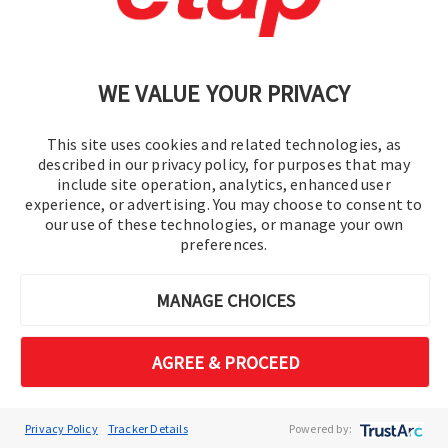
Proporciona un análisis completo de
sistemas BESS y de energías
renovables.
WE VALUE YOUR PRIVACY
This site uses cookies and related technologies, as
described in our privacy policy, for purposes that may
include site operation, analytics, enhanced user
experience, or advertising. You may choose to consent to
our use of these technologies, or manage your own
preferences.
MANAGE CHOICES
AGREE & PROCEED
Ejemplo de caso de
uso: simulación a gran
Privacy Policy
Tracker Details
Powered by: