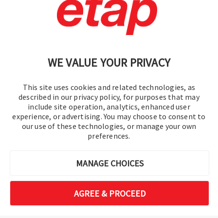
Contáctenos
|
Condiciones de uso
|
política de privacidad
|
Mapa del sitio
WE VALUE YOUR PRIVACY
This site uses cookies and related technologies, as
described in our privacy policy, for purposes that may
include site operation, analytics, enhanced user
experience, or advertising. You may choose to consent to
© 2016-2026 Operation Technology, Inc.
our use of these technologies, or manage your own
preferences.
Todos los derechos reservados.
MANAGE CHOICES
AGREE & PROCEED