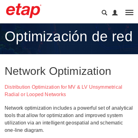
Tog
Optimización de red
Network Optimization
Distribution Optimization for MV & LV Unsymmetrical
Radial or Looped Networks
Network optimization includes a powerful set of analytical
tools that allow for optimization and improved system
utilization via an intelligent geospatial and schematic
one-line diagram.