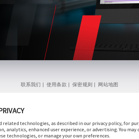
联系我们
|
使用条款
|
保密规则
|
网站地图
PRIVACY
d related technologies, as described in our privacy policy, for pu
© 2016-2026 操作技术有限公司
版权所有
on, analytics, enhanced user experience, or advertising. You may
hese technologies, or manage your own preferences.