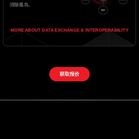
消除孤岛。
MORE ABOUT DATA EXCHANGE & INTEROPERABILITY
获取报价