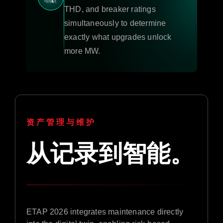
THD, and breaker ratings
simultaneously to determine
exactly what upgrades unlock
more MW.
资产管理与维护
从记录到智能。
ETAP 2026 integrates maintenance directly