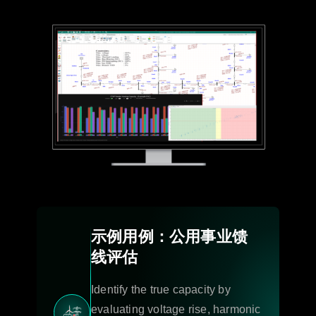
示例用例：公用事业馈
线评估
Identify the true capacity by
evaluating voltage rise, harmonic