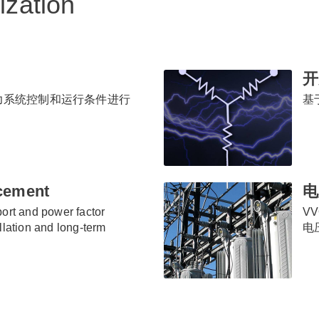
ization
开
力系统控制和运行条件进行
基
acement
电
port and power factor
V
llation and long-term
电