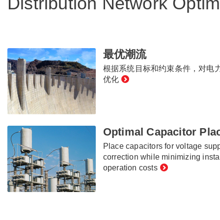
Distribution Network Optim
最优潮流
根据系统目标和约束条件，对电
优化
Optimal Capacitor Pl
Place capacitors for voltage sup
correction while minimizing insta
operation costs