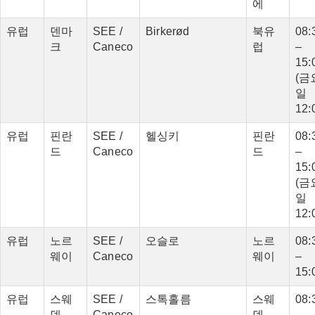
에
유럽
덴마
SEE /
Birkerød
북유
08:
크
Caneco
럽
–
15:
(금
일
12:
유럽
핀란
SEE /
헬싱키
핀란
08:
드
Caneco
드
–
15:
(금
일
12:
유럽
노르
SEE /
오슬로
노르
08:
웨이
Caneco
웨이
–
15:
유럽
스웨
SEE /
스톡홀름
스웨
08:
덴
Caneco
덴
–