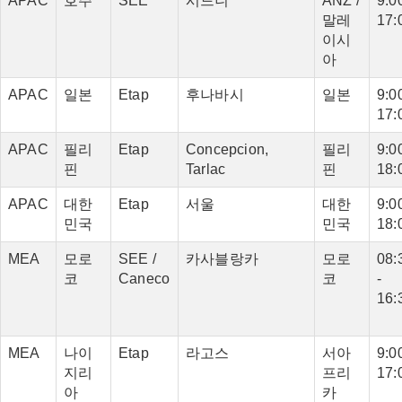
APAC
호주
SEE
시드니
ANZ /
9:00
말레
17:
이시
아
APAC
일본
Etap
후나바시
일본
9:00
17:
APAC
필리
Etap
Concepcion,
필리
9:00
핀
Tarlac
핀
18:
APAC
대한
Etap
서울
대한
9:00
민국
민국
18:
MEA
모로
SEE /
카사블랑카
모로
08:
코
Caneco
코
-
16:
MEA
나이
Etap
라고스
서아
9:00
지리
프리
17:
아
카