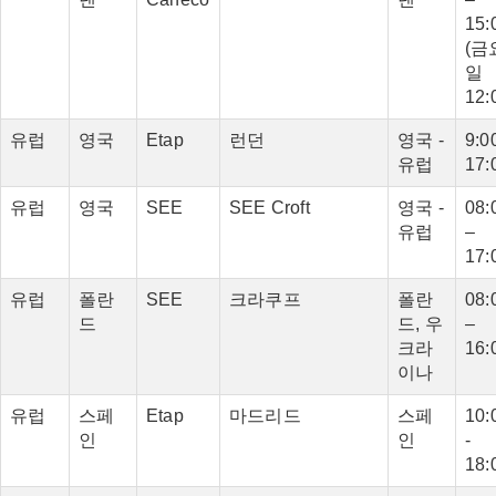
15:
(금
일
12:
유럽
영국
Etap
런던
영국 -
9:00
유럽
17:
유럽
영국
SEE
SEE Croft
영국 -
08:
유럽
–
17:
유럽
폴란
SEE
크라쿠프
폴란
08:
드
드, 우
–
크라
16:
이나
유럽
스페
Etap
마드리드
스페
10:
인
인
-
18: