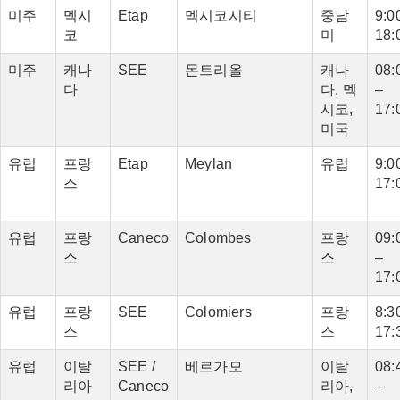
미주
멕시
Etap
멕시코시티
중남
9:00
코
미
18:
미주
캐나
SEE
몬트리올
캐나
08:
다
다, 멕
–
시코,
17:
미국
유럽
프랑
Etap
Meylan
유럽
9:00
스
17:
유럽
프랑
Caneco
Colombes
프랑
09:
스
스
–
17:
유럽
프랑
SEE
Colomiers
프랑
8:3
스
스
17:
유럽
이탈
SEE /
베르가모
이탈
08:
리아
Caneco
리아,
–