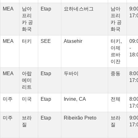
MEA
남아
Etap
요하네스버그
남아
9:00
프리
프리
17:
카 공
카 공
화국
화국
MEA
터키
SEE
Atasehir
터키,
09:
아제
-
르바
18:
이잔
MEA
아랍
Etap
두바이
중동
8:00
에미
17:
리트
미주
미국
Etap
Irvine, CA
전체
8:00
17:
미주
브라
Etap
Ribeirão Preto
브라
9:00
질
질
17: