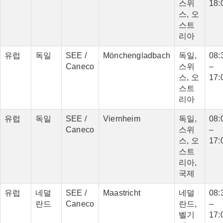
스위
18:
스, 오
스트
리아
유럽
독일
SEE /
Mönchengladbach
독일,
08:
Caneco
스위
–
스, 오
17:
스트
리아
유럽
독일
SEE /
Viernheim
독일,
08:
Caneco
스위
–
스, 오
17:
스트
리아,
국제
유럽
네덜
SEE /
Maastricht
네덜
08:
란드
Caneco
란드,
–
벨기
17: