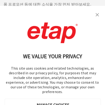
품 프로모션 등에 대한 소식을 가장 먼저 받아보세요.
구독
문의
|
이용 약관
|
개인정보처리방침
|
사이트맵
WE VALUE YOUR PRIVACY
This site uses cookies and related technologies, as
described in our privacy policy, for purposes that may
include site operation, analytics, enhanced user
experience, or advertising. You may choose to consent to
© 2016-2026 오퍼레이션 테크놀로지, Inc.
our use of these technologies, or manage your own
preferences.
판권 소유.
MANAGE CHOICES