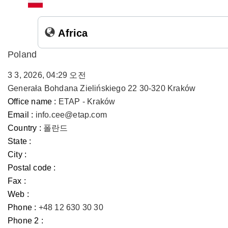
Africa
Poland
3 3, 2026, 04:29 오전
Generała Bohdana Zielińskiego 22 30-320 Kraków
Office name :
ETAP - Kraków
Email :
info.cee@etap.com
Country :
폴란드
State :
City :
Postal code :
Fax :
Web :
Phone :
+48 12 630 30 30
Phone 2 :