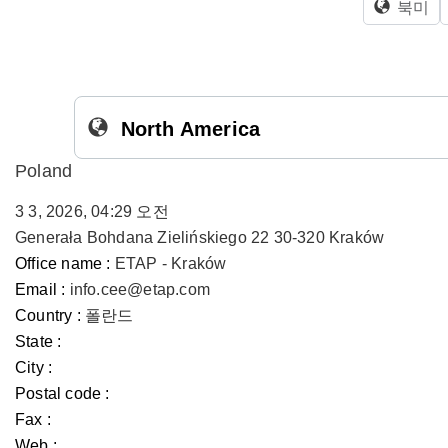
북미
North America
Poland
3 3, 2026, 04:29 오전
Generała Bohdana Zielińskiego 22 30-320 Kraków
Office name :
ETAP - Kraków
Email :
info.cee@etap.com
Country :
폴란드
State :
City :
Postal code :
Fax :
Web :