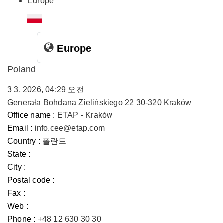
Europe
Europe
Poland
3 3, 2026, 04:29 오전
Generała Bohdana Zielińskiego 22 30-320 Kraków
Office name :
ETAP - Kraków
Email :
info.cee@etap.com
Country :
폴란드
State :
City :
Postal code :
Fax :
Web :
Phone :
+48 12 630 30 30