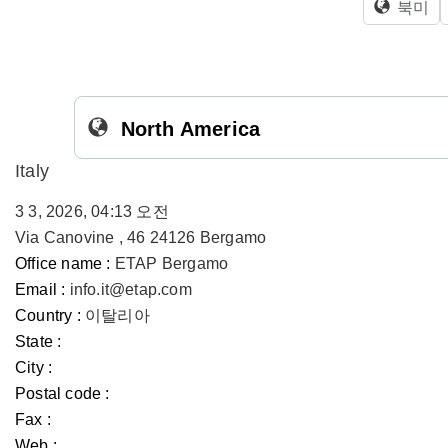
북미
North America
Italy
3 3, 2026, 04:13 오전
Via Canovine , 46 24126 Bergamo
Office name :
ETAP Bergamo
Email :
info.it@etap.com
Country :
이탈리아
State :
City :
Postal code :
Fax :
Web :