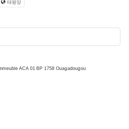
태평양
n, Immeuble ACA 01 BP 1758 Ouagadougou