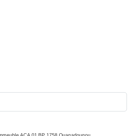
n, Immeuble ACA 01 BP 1758 Ouagadougou