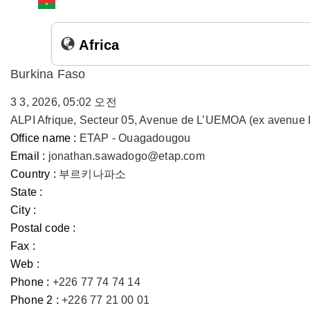
Africa
Burkina Faso
3 3, 2026, 05:02 오전
ALPI Afrique, Secteur 05, Avenue de L’UEMOA (ex avenue 
Office name :
ETAP - Ouagadougou
Email :
jonathan.sawadogo@etap.com
Country :
부르키나파소
State :
City :
Postal code :
Fax :
Web :
Phone :
+226 77 74 74 14
Phone 2 :
+226 77 21 00 01