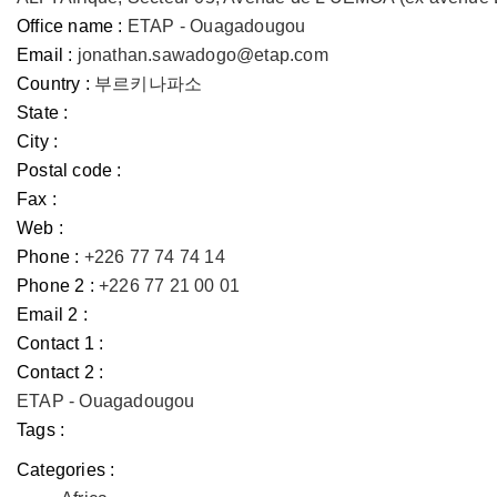
Office name :
ETAP - Ouagadougou
Email :
jonathan.sawadogo@etap.com
Country :
부르키나파소
State :
City :
Postal code :
Fax :
Web :
Phone :
+226 77 74 74 14
Phone 2 :
+226 77 21 00 01
Email 2 :
Contact 1 :
Contact 2 :
ETAP - Ouagadougou
Tags :
Categories :