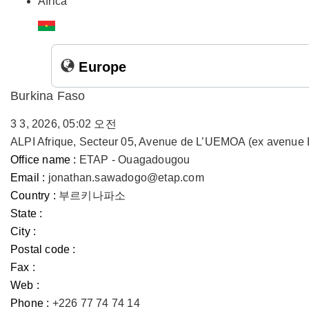
Africa
Europe
Burkina Faso
3 3, 2026, 05:02 오전
ALPI Afrique, Secteur 05, Avenue de L’UEMOA (ex avenue 
Office name :
ETAP - Ouagadougou
Email :
jonathan.sawadogo@etap.com
Country :
부르키나파소
State :
City :
Postal code :
Fax :
Web :
Phone :
+226 77 74 74 14