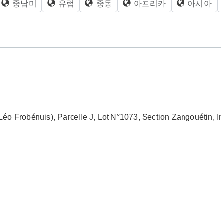
중남미
유럽
중동
아프리카
아시아
Léo Frobénuis), Parcelle J, Lot N°1073, Section Zangouéti