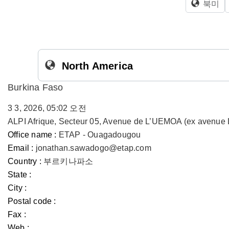
북미
North America
Burkina Faso
3 3, 2026, 05:02 오전
ALPI Afrique, Secteur 05, Avenue de L’UEMOA (ex avenue 
Office name :
ETAP - Ouagadougou
Email :
jonathan.sawadogo@etap.com
Country :
부르키나파소
State :
City :
Postal code :
Fax :
Web :