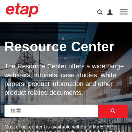
Tog
Resource Center
The Resource Center offers a wide range
webinars, tutorials, case studies, white
papers, product information and other
product related documents.
Most of our content is available without a My ETAP
account, but some content is only available to registered