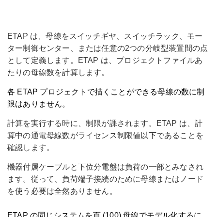
ETAP は、母線をスイッチギヤ、スイッチラック、モー
ター制御センター、または任意の2つの分岐型装置間の点
として定義します。ETAP は、プロジェクトファイルあ
たりの母線数を計算します。
各 ETAP プロジェクトで描くことができる母線の数に制
限はありません。
計算を実行する時に、制限が課されます。ETAP は、計
算中の通電母線数がライセンス制限値以下であることを
確認します。
機器付属ケーブルと下位分電盤は負荷の一部とみなされ
ます。従って、負荷端子接続のために母線またはノード
を使う必要は全然ありません。
ETAP の同じシステムを百 (100) 母線でモデル化するに