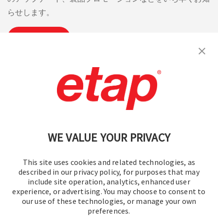
らせします。
購読
お問い合わせください。
|
利用規約
|
プライバシーポリシー
|
サイトマップ
WE VALUE YOUR PRIVACY
This site uses cookies and related technologies, as
described in our privacy policy, for purposes that may
include site operation, analytics, enhanced user
experience, or advertising. You may choose to consent to
© 2016-2026 オペレーションテクノロジー株式会社
our use of these technologies, or manage your own
preferences.
All rights reserved.