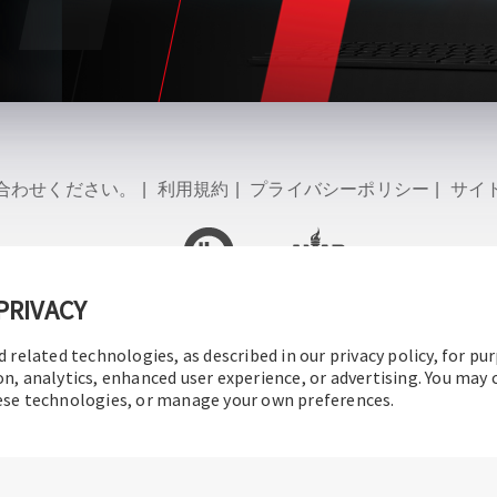
合わせください。
|
利用規約
|
プライバシーポリシー
|
サイ
PRIVACY
2016-2026 オペレーションテクノロジー株式会社
All rights rese
d related technologies, as described in our privacy policy, for pu
on, analytics, enhanced user experience, or advertising. You may
hese technologies, or manage your own preferences.