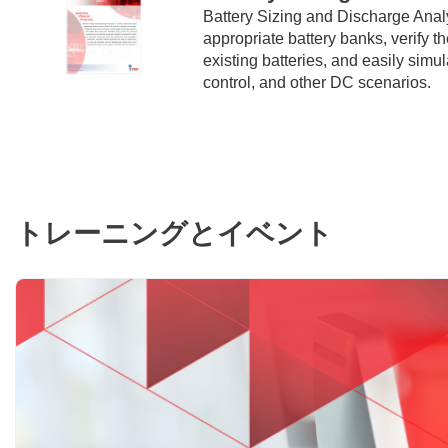
Battery Sizing and Discharge Analy
appropriate battery banks, verify 
existing batteries, and easily simu
control, and other DC scenarios.
トレーニングとイベント