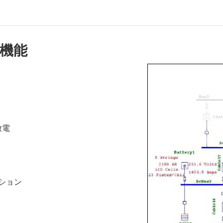
機能
放電
ション