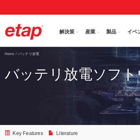
解決策
産業
製品
イベ
Home
バッテリ放電
バッテリ放電ソフト
Key Features
Literature