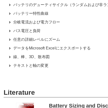
バッテリのデューティサイクル（ランダムおよび非ラ
バッテリー特性曲線
分岐電流および電力フロー
バス電圧と負荷
任意の詳細レベルにズーム
データをMicrosoft Excelにエクスポートする
線、棒、3D、散布図
テキストと軸の変更
Literature
Battery Sizing and Dis