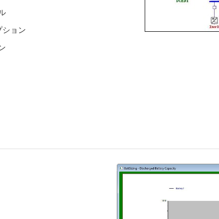
ル
プション
ン