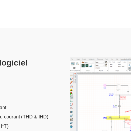
logiciel
rant
 du courant (THD & IHD)
I*T)