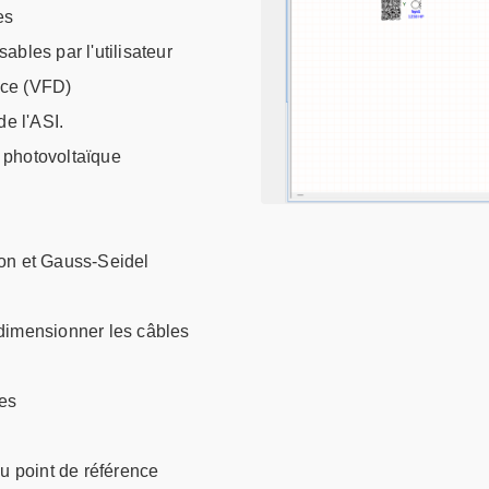
es
bles par l'utilisateur
nce (VFD)
de l'ASI.
 photovoltaïque
n et Gauss-Seidel
 dimensionner les câbles
les
au point de référence