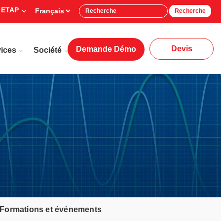
 ETAP
Recherche
Devis
Demande Démo
ices
Société
Formations et événements