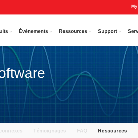
My
uits
Évènements
Ressources
Support
Serv
oftware
 connexes
Témoignages
FAQ
Ressources