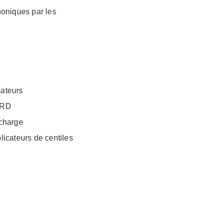
honiques par les
mateurs
 TRD
 charge
licateurs de centiles