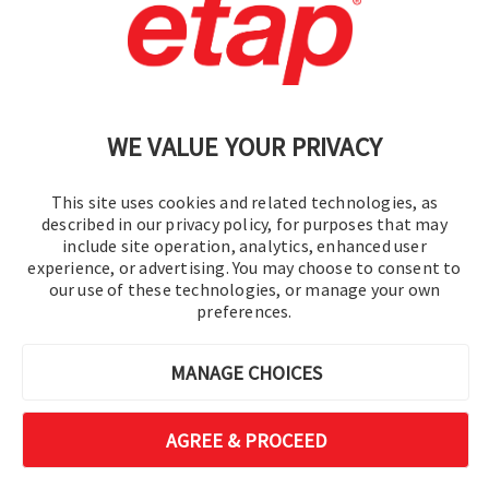
Contactez-nous.
|
Conditions d'utilisation
|
Politique de confidentialité
|
Plan du site
WE VALUE YOUR PRIVACY
This site uses cookies and related technologies, as
described in our privacy policy, for purposes that may
include site operation, analytics, enhanced user
experience, or advertising. You may choose to consent to
©2016-2026 Operation Technology, Inc.
our use of these technologies, or manage your own
preferences.
Tous droits réservés.
MANAGE CHOICES
AGREE & PROCEED