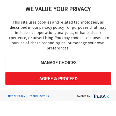
política de privacidad
|
Mapa del sitio
WE VALUE YOUR PRIVACY
This site uses cookies and related technologies, as
described in our privacy policy, for purposes that may
include site operation, analytics, enhanced user
experience, or advertising. You may choose to consent to
our use of these technologies, or manage your own
preferences.
© 2016-2026 Operation Technology, Inc.
MANAGE CHOICES
Todos los derechos reservados.
AGREE & PROCEED
Privacy Policy
Tracker Details
Powered by: