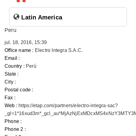
Latin America
Peru
jul. 18, 2016, 15:39
Office name :
Electro Integra S.A.C.
Email :
Country :
Perú
State :
City :
Postal code :
Fax :
Web :
https://etap.com/partners/electro-integra-sac?
_gl=1*16xud3m*_gcl_au*MjAzNjExMDcxMS4xNzY3MTY
Phone :
Phone 2 :