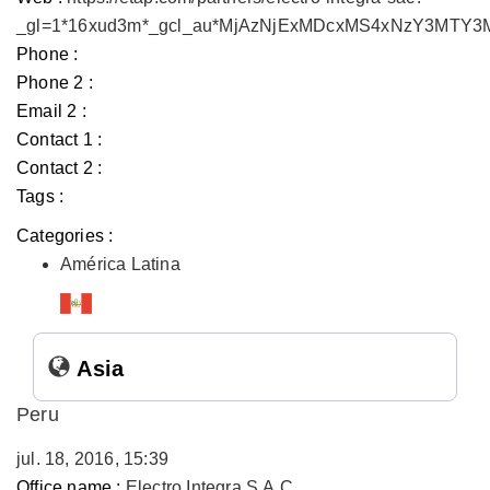
_gl=1*16xud3m*_gcl_au*MjAzNjExMDcxMS4xNzY3MTY
Phone :
Phone 2 :
Email 2 :
Contact 1 :
Contact 2 :
Tags :
Categories :
América Latina
Asia
Peru
jul. 18, 2016, 15:39
Office name :
Electro Integra S.A.C.