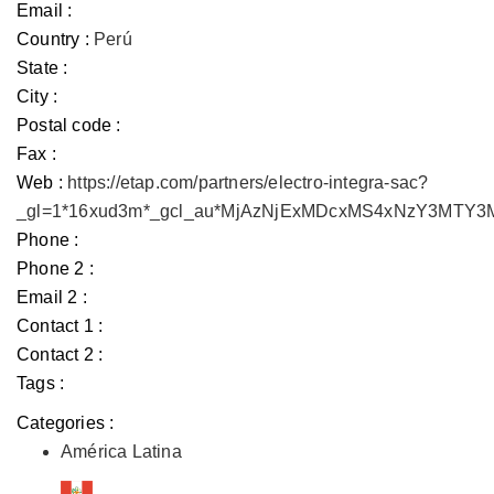
Email :
Country :
Perú
State :
City :
Postal code :
Fax :
Web :
https://etap.com/partners/electro-integra-sac?
_gl=1*16xud3m*_gcl_au*MjAzNjExMDcxMS4xNzY3MTY
Phone :
Phone 2 :
Email 2 :
Contact 1 :
Contact 2 :
Tags :
Categories :
América Latina