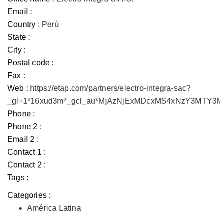
Email :
Country :
Perú
State :
City :
Postal code :
Fax :
Web :
https://etap.com/partners/electro-integra-sac?
_gl=1*16xud3m*_gcl_au*MjAzNjExMDcxMS4xNzY3MTY
Phone :
Phone 2 :
Email 2 :
Contact 1 :
Contact 2 :
Tags :
Categories :
América Latina