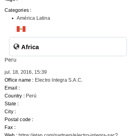
Categories :
América Latina
Africa
Peru
jul. 18, 2016, 15:39
Office name :
Electro Integra S.A.C.
Email :
Country :
Perú
State :
City :
Postal code :
Fax :
Web :
https://etap.com/partners/electro-integra-sac?