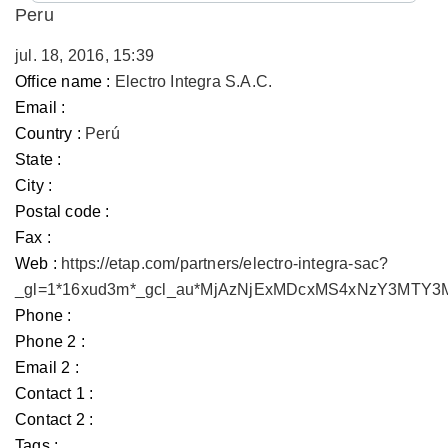
Peru
jul. 18, 2016, 15:39
Office name :
Electro Integra S.A.C.
Email :
Country :
Perú
State :
City :
Postal code :
Fax :
Web :
https://etap.com/partners/electro-integra-sac?
_gl=1*16xud3m*_gcl_au*MjAzNjExMDcxMS4xNzY3MTY
Phone :
Phone 2 :
Email 2 :
Contact 1 :
Contact 2 :
Tags :