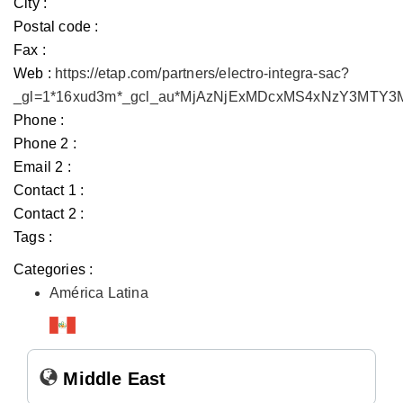
City :
Postal code :
Fax :
Web :
https://etap.com/partners/electro-integra-sac?
_gl=1*16xud3m*_gcl_au*MjAzNjExMDcxMS4xNzY3MTY
Phone :
Phone 2 :
Email 2 :
Contact 1 :
Contact 2 :
Tags :
Categories :
América Latina
Middle East