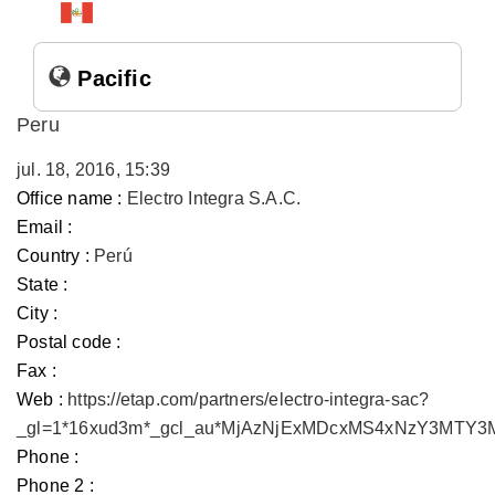
Pacific
Peru
jul. 18, 2016, 15:39
Office name :
Electro Integra S.A.C.
Email :
Country :
Perú
State :
City :
Postal code :
Fax :
Web :
https://etap.com/partners/electro-integra-sac?
_gl=1*16xud3m*_gcl_au*MjAzNjExMDcxMS4xNzY3MTY
Phone :
Phone 2 :