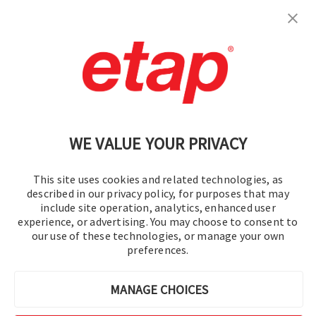
Contáctenos
|
Condiciones de uso
|
política de privacidad
|
Mapa del sitio
WE VALUE YOUR PRIVACY
This site uses cookies and related technologies, as
described in our privacy policy, for purposes that may
include site operation, analytics, enhanced user
experience, or advertising. You may choose to consent to
© 2016-2026 Operation Technology, Inc.
our use of these technologies, or manage your own
preferences.
Todos los derechos reservados.
MANAGE CHOICES