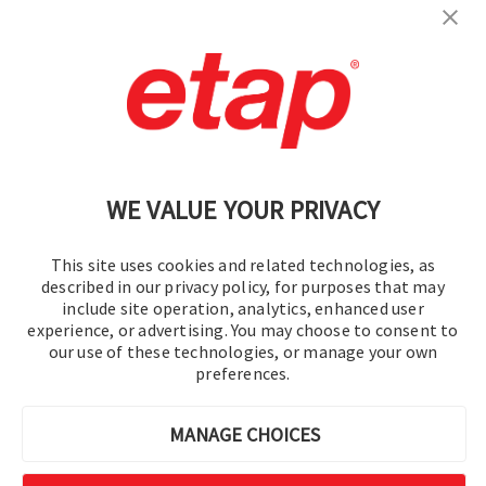
订阅
联系我们
|
使用条款
|
保密规则
|
网站地图
WE VALUE YOUR PRIVACY
This site uses cookies and related technologies, as
described in our privacy policy, for purposes that may
include site operation, analytics, enhanced user
experience, or advertising. You may choose to consent to
© 2016-2026 操作技术有限公司
our use of these technologies, or manage your own
preferences.
版权所有
MANAGE CHOICES