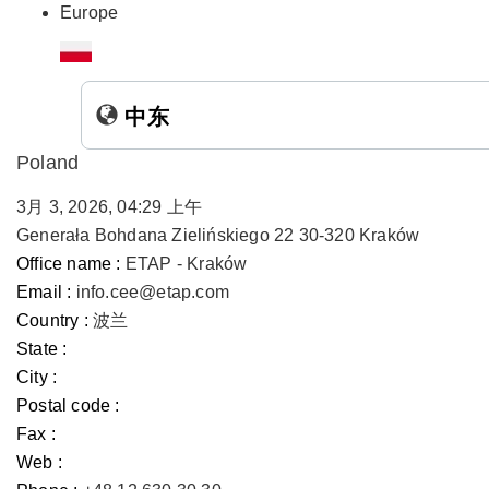
Europe
中东
Poland
3月 3, 2026, 04:29 上午
Generała Bohdana Zielińskiego 22 30-320 Kraków
Office name :
ETAP - Kraków
Email :
info.cee@etap.com
Country :
波兰
State :
City :
Postal code :
Fax :
Web :