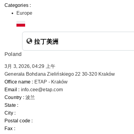
Categories :
Europe
拉丁美洲
Poland
3月 3, 2026, 04:29 上午
Generała Bohdana Zielińskiego 22 30-320 Kraków
Office name :
ETAP - Kraków
Email :
info.cee@etap.com
Country :
波兰
State :
City :
Postal code :
Fax :