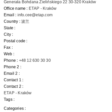
Generała Bohdana Zielińskiego 22 30-320 Kraków
Office name :
ETAP - Kraków
Email :
info.cee@etap.com
Country :
波兰
State :
City :
Postal code :
Fax :
Web :
Phone :
+48 12 630 30 30
Phone 2 :
Email 2 :
Contact 1 :
Contact 2 :
ETAP - Kraków
Tags :
Categories :