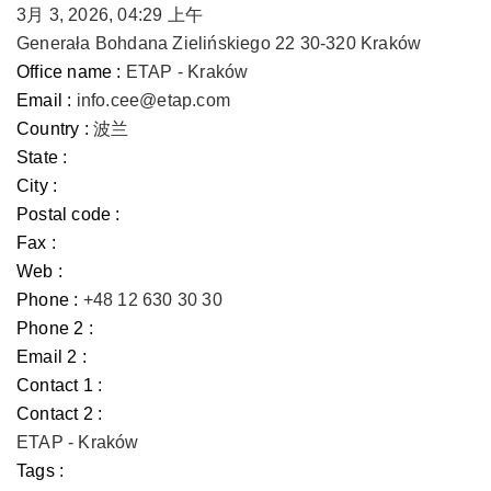
3月 3, 2026, 04:29 上午
Generała Bohdana Zielińskiego 22 30-320 Kraków
Office name :
ETAP - Kraków
Email :
info.cee@etap.com
Country :
波兰
State :
City :
Postal code :
Fax :
Web :
Phone :
+48 12 630 30 30
Phone 2 :
Email 2 :
Contact 1 :
Contact 2 :
ETAP - Kraków
Tags :