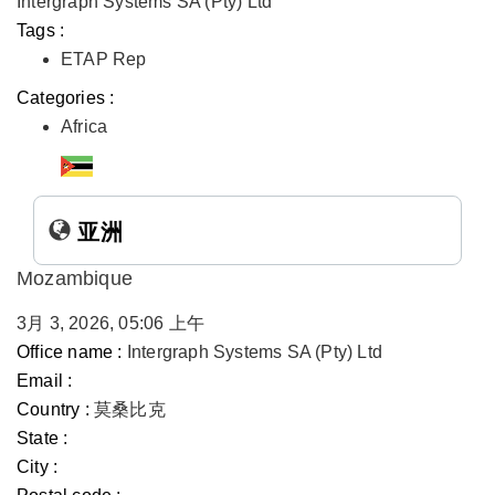
Intergraph Systems SA (Pty) Ltd
Tags :
ETAP Rep
Categories :
Africa
亚洲
Mozambique
3月 3, 2026, 05:06 上午
Office name :
Intergraph Systems SA (Pty) Ltd
Email :
Country :
莫桑比克
State :
City :