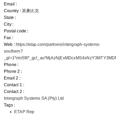
Email :
Country :
莫桑比克
State :
City :
Postal code :
Fax :
Web :
https://etap.com/partners/intergraph-systems-
southern?
_gl=1*ntn59l*_gcl_au*MjAzNjExMDcxMS4xNzY3MTY3
Phone :
Phone 2 :
Email 2 :
Contact 1 :
Contact 2 :
Intergraph Systems SA (Pty) Ltd
Tags :
ETAP Rep