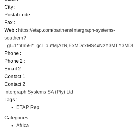
City :
Postal code :
Fax :
Web :
https://etap.com/partners/intergraph-systems-
southern?
_gl=1*ntn59l*_gcl_au*MjAzNjExMDcxMS4xNzY3MTY3
Phone :
Phone 2 :
Email 2 :
Contact 1 :
Contact 2 :
Intergraph Systems SA (Pty) Ltd
Tags :
ETAP Rep
Categories :
Africa