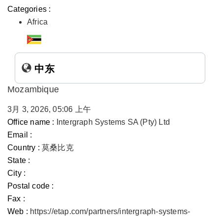
Categories :
Africa
中东
Mozambique
3月 3, 2026, 05:06 上午
Office name :
Intergraph Systems SA (Pty) Ltd
Email :
Country :
莫桑比克
State :
City :
Postal code :
Fax :
Web :
https://etap.com/partners/intergraph-systems-