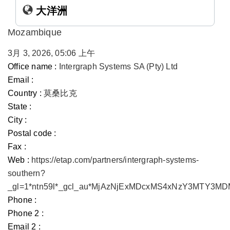
大洋洲
Mozambique
3月 3, 2026, 05:06 上午
Office name :
Intergraph Systems SA (Pty) Ltd
Email :
Country :
莫桑比克
State :
City :
Postal code :
Fax :
Web :
https://etap.com/partners/intergraph-systems-
southern?
_gl=1*ntn59l*_gcl_au*MjAzNjExMDcxMS4xNzY3MTY3
Phone :
Phone 2 :
Email 2 :