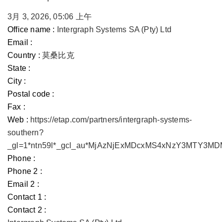
3月 3, 2026, 05:06 上午
Office name :
Intergraph Systems SA (Pty) Ltd
Email :
Country :
莫桑比克
State :
City :
Postal code :
Fax :
Web :
https://etap.com/partners/intergraph-systems-
southern?
_gl=1*ntn59l*_gcl_au*MjAzNjExMDcxMS4xNzY3MTY3
Phone :
Phone 2 :
Email 2 :
Contact 1 :
Contact 2 :