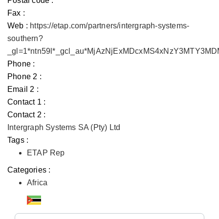
Postal code :
Fax :
Web :
https://etap.com/partners/intergraph-systems-
southern?
_gl=1*ntn59l*_gcl_au*MjAzNjExMDcxMS4xNzY3MTY3
Phone :
Phone 2 :
Email 2 :
Contact 1 :
Contact 2 :
Intergraph Systems SA (Pty) Ltd
Tags :
ETAP Rep
Categories :
Africa