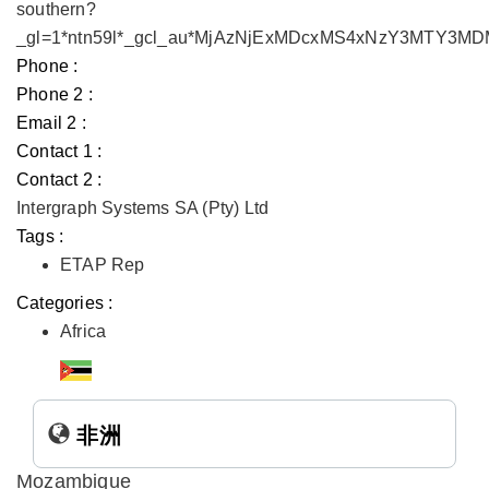
southern?
_gl=1*ntn59l*_gcl_au*MjAzNjExMDcxMS4xNzY3MTY3
Phone :
Phone 2 :
Email 2 :
Contact 1 :
Contact 2 :
Intergraph Systems SA (Pty) Ltd
Tags :
ETAP Rep
Categories :
Africa
非洲
Mozambique