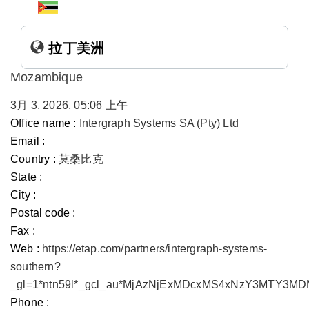
拉丁美洲
Mozambique
3月 3, 2026, 05:06 上午
Office name :
Intergraph Systems SA (Pty) Ltd
Email :
Country :
莫桑比克
State :
City :
Postal code :
Fax :
Web :
https://etap.com/partners/intergraph-systems-
southern?
_gl=1*ntn59l*_gcl_au*MjAzNjExMDcxMS4xNzY3MTY3
Phone :