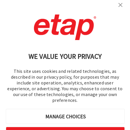
구독
문의
|
이용 약관
|
개인정보처리방침
|
사이트맵
WE VALUE YOUR PRIVACY
This site uses cookies and related technologies, as
described in our privacy policy, for purposes that may
include site operation, analytics, enhanced user
experience, or advertising. You may choose to consent to
© 2016-2026 오퍼레이션 테크놀로지, Inc.
our use of these technologies, or manage your own
preferences.
판권 소유.
MANAGE CHOICES