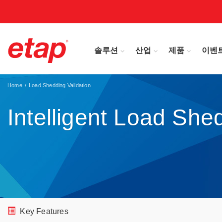
솔루션
산업
제품
이벤
Home
Load Shedding Validation
Intelligent Load She
Key Features