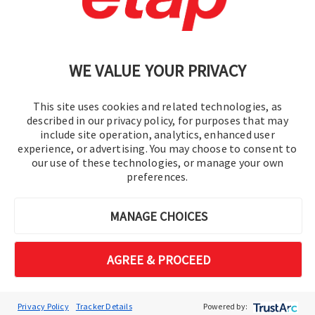
プライバシーポリシー
|
サイトマップ
WE VALUE YOUR PRIVACY
This site uses cookies and related technologies, as
described in our privacy policy, for purposes that may
include site operation, analytics, enhanced user
experience, or advertising. You may choose to consent to
© 2016-2026 オペレーションテクノロジー株式会社
our use of these technologies, or manage your own
preferences.
All rights reserved.
MANAGE CHOICES
AGREE & PROCEED
Privacy Policy
Tracker Details
Powered by: