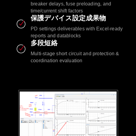
breaker delays, fuse preloading, and
time/current shift factors
保護デバイス設定成果物
PD settings deliverables with Excel-ready
reports and datablocks
多段短絡
Multi-stage short circuit and protection &
coordination evaluation