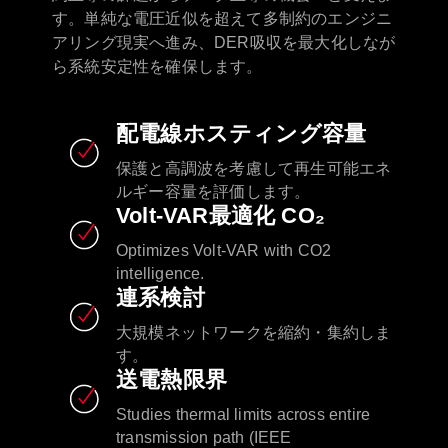
す。単純な電圧近似を超えて多制約のエンジニ
アリング現実へ進み、DER吸収を最大化しなが
ら系統安定性を確保します。
配電線ホスティング容量
保護と高調波を考慮して再生可能エネ
ルギー容量を評価します。
Volt-VAR最適化 CO₂
Optimizes Volt-VAR with CO2
intelligence.​
連系検討
大規模ネットワークを縮約・集約しま
す。
送電熱限界
Studies thermal limits across entire
transmission path (IEEE