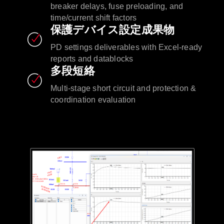
breaker delays, fuse preloading, and
time/current shift factors
保護デバイス設定成果物
PD settings deliverables with Excel-ready
reports and datablocks
多段短絡
Multi-stage short circuit and protection &
coordination evaluation