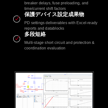
breaker delays, fuse preloading, and
time/current shift factors
保護デバイス設定成果物
PD settings deliverables with Excel-ready
reports and datablocks
多段短絡
Multi-stage short circuit and protection &
coordination evaluation