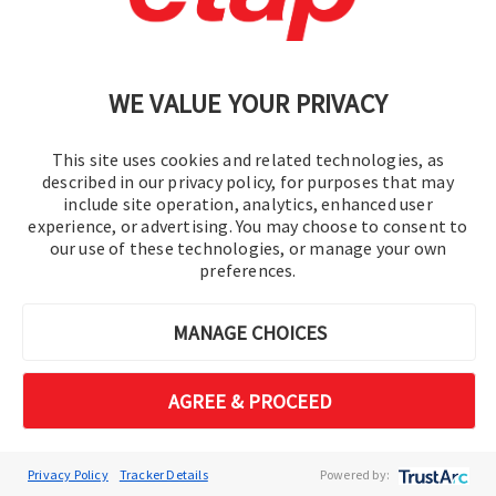
す。単純な電圧近似を超えて多制約のエンジニ
アリング現実へ進み、DER吸収を最大化しなが
ら系統安定性を確保します。
WE VALUE YOUR PRIVACY
配電線ホスティング容量
This site uses cookies and related technologies, as
described in our privacy policy, for purposes that may
保護と高調波を考慮して再生可能エネ
include site operation, analytics, enhanced user
ルギー容量を評価します。
experience, or advertising. You may choose to consent to
Volt-VAR最適化 CO₂
our use of these technologies, or manage your own
preferences.
Optimizes Volt-VAR with CO2
intelligence.​
連系検討
MANAGE CHOICES
大規模ネットワークを縮約・集約しま
す。
AGREE & PROCEED
送電熱限界
Studies thermal limits across entire
Privacy Policy
Tracker Details
Powered by:
transmission path (IEEE