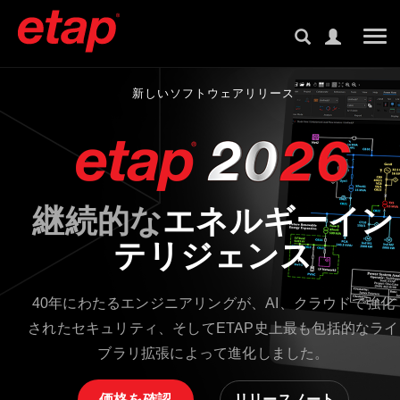
Tog
新しいソフトウェアリリース
継続的な
エネルギーイン
テリジェンス
40年にわたるエンジニアリングが、AI、クラウドで強化
されたセキュリティ、そしてETAP史上最も包括的なライ
ブラリ拡張によって進化しました。
価格を確認
リリースノート