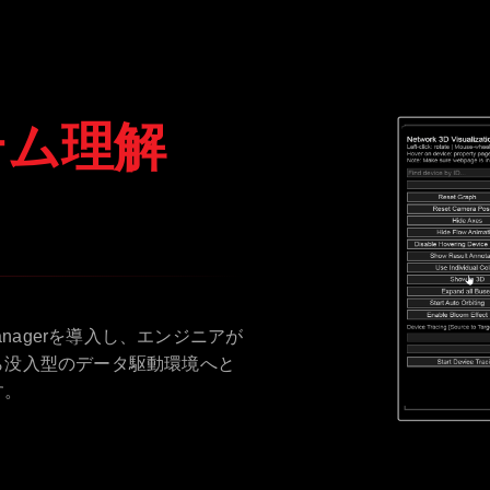
テム理解
Managerを導入し、エンジニアが
ら没入型のデータ駆動環境へと
す。