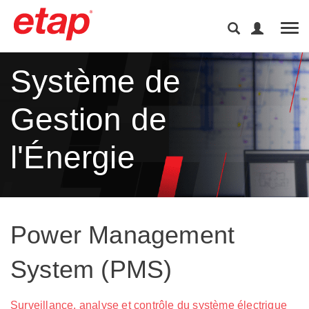
Tog
Système de
Gestion de
l'Énergie
Power Management
System (PMS)
Surveillance, analyse et contrôle du système électrique