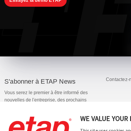
Essayez la démo ETAP
Contactez-
S'abonner à ETAP News
Vous serez le premier à être informé des
nouvelles de l'entreprise, des prochains
webinaires, des mises à jour des versions
de logiciels, des promotions de produits, et
WE VALUE YOUR 
plus encore.
This site uses cookies an