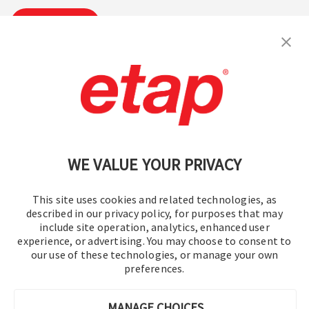
S'inscrire
Contactez-nous.
|
Conditions d'utilisation
|
Politique de confidentialité
|
Plan du site
WE VALUE YOUR PRIVACY
This site uses cookies and related technologies, as
described in our privacy policy, for purposes that may
include site operation, analytics, enhanced user
experience, or advertising. You may choose to consent to
©2016-2026 Operation Technology, Inc.
our use of these technologies, or manage your own
preferences.
Tous droits réservés.
MANAGE CHOICES