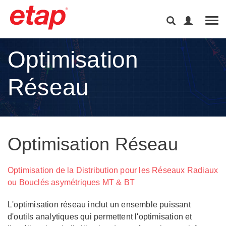
Tog
Optimisation
Réseau
Optimisation Réseau
Optimisation de la Distribution pour les Réseaux Radiaux
ou Bouclés asymétriques MT & BT
L'optimisation réseau inclut un ensemble puissant
d'outils analytiques qui permettent l'optimisation et