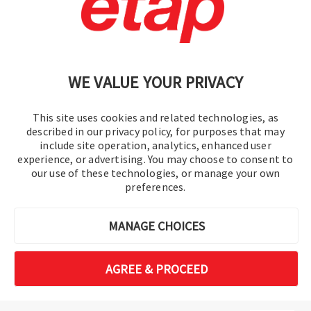
Politique de confidentialité
|
Plan du site
WE VALUE YOUR PRIVACY
This site uses cookies and related technologies, as
described in our privacy policy, for purposes that may
include site operation, analytics, enhanced user
experience, or advertising. You may choose to consent to
©2016-2026 Operation Technology, Inc.
our use of these technologies, or manage your own
preferences.
Tous droits réservés.
MANAGE CHOICES
AGREE & PROCEED