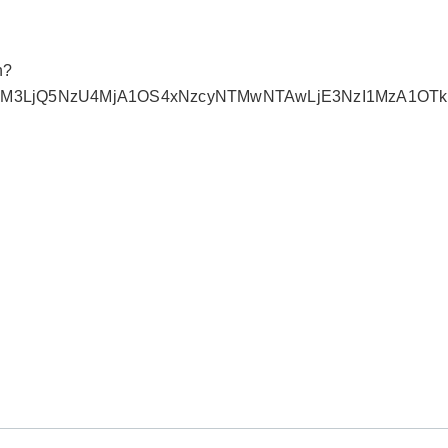
n?
MDM3LjQ5NzU4MjA1OS4xNzcyNTMwNTAwLjE3NzI1MzA1OTk