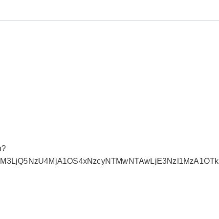
n?
MDM3LjQ5NzU4MjA1OS4xNzcyNTMwNTAwLjE3NzI1MzA1OTk