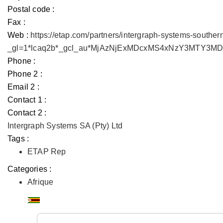
Postal code :
Fax :
Web :
https://etap.com/partners/intergraph-systems-souther
_gl=1*lcaq2b*_gcl_au*MjAzNjExMDcxMS4xNzY3MTY3
Phone :
Phone 2 :
Email 2 :
Contact 1 :
Contact 2 :
Intergraph Systems SA (Pty) Ltd
Tags :
ETAP Rep
Categories :
Afrique