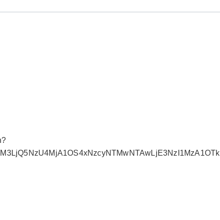
n?
MDM3LjQ5NzU4MjA1OS4xNzcyNTMwNTAwLjE3NzI1MzA1OTk