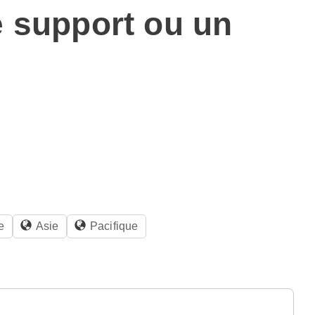
e support ou un
e
Asie
Pacifique