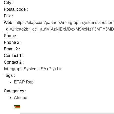
City :
Postal code :
Fax :
Web :
https://etap.com/partners/intergraph-systems-souther
_gl=1*lcaq2b*_gcl_au*MjAzNjExMDcxMS4xNzY3MTY3
Phone :
Phone 2 :
Email 2 :
Contact 1 :
Contact 2 :
Intergraph Systems SA (Pty) Ltd
Tags :
ETAP Rep
Categories :
Afrique