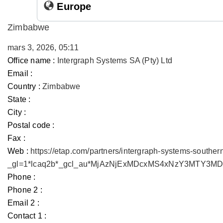
Europe
Zimbabwe
mars 3, 2026, 05:11
Office name :
Intergraph Systems SA (Pty) Ltd
Email :
Country :
Zimbabwe
State :
City :
Postal code :
Fax :
Web :
https://etap.com/partners/intergraph-systems-souther
_gl=1*lcaq2b*_gcl_au*MjAzNjExMDcxMS4xNzY3MTY3
Phone :
Phone 2 :
Email 2 :
Contact 1 :