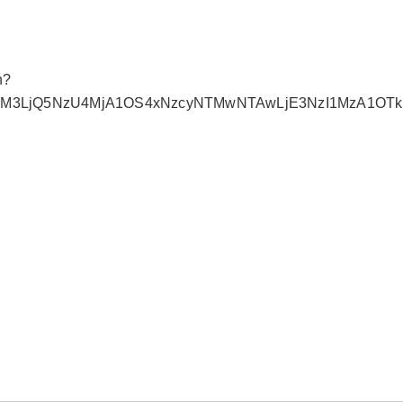
n?
MDM3LjQ5NzU4MjA1OS4xNzcyNTMwNTAwLjE3NzI1MzA1OTk