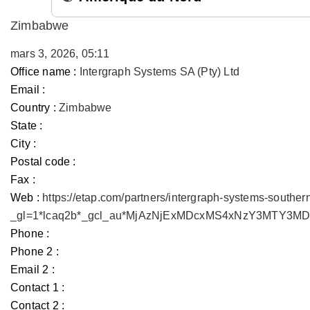
Zimbabwe
mars 3, 2026, 05:11
Office name :
Intergraph Systems SA (Pty) Ltd
Email :
Country :
Zimbabwe
State :
City :
Postal code :
Fax :
Web :
https://etap.com/partners/intergraph-systems-souther
_gl=1*lcaq2b*_gcl_au*MjAzNjExMDcxMS4xNzY3MTY3
Phone :
Phone 2 :
Email 2 :
Contact 1 :
Contact 2 :