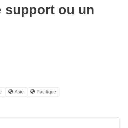
e support ou un
e
Asie
Pacifique