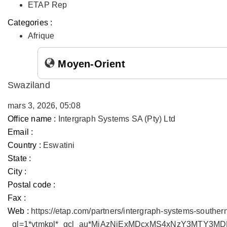
ETAP Rep
Categories :
Afrique
Moyen-Orient
Swaziland
mars 3, 2026, 05:08
Office name :
Intergraph Systems SA (Pty) Ltd
Email :
Country :
Eswatini
State :
City :
Postal code :
Fax :
Web :
https://etap.com/partners/intergraph-systems-souther
_gl=1*vtmkpl*_gcl_au*MjAzNjExMDcxMS4xNzY3MTY3