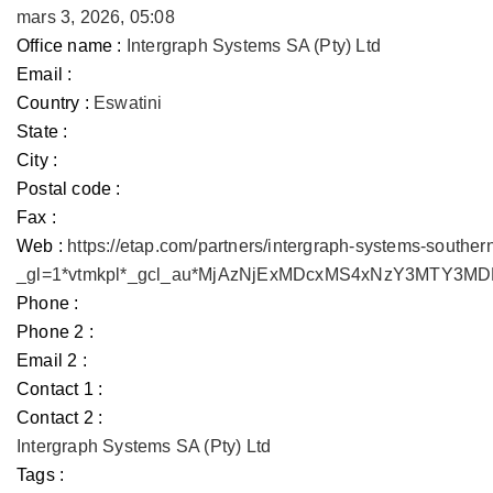
mars 3, 2026, 05:08
Office name :
Intergraph Systems SA (Pty) Ltd
Email :
Country :
Eswatini
State :
City :
Postal code :
Fax :
Web :
https://etap.com/partners/intergraph-systems-souther
_gl=1*vtmkpl*_gcl_au*MjAzNjExMDcxMS4xNzY3MTY3
Phone :
Phone 2 :
Email 2 :
Contact 1 :
Contact 2 :
Intergraph Systems SA (Pty) Ltd
Tags :