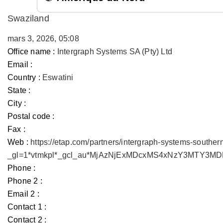
Swaziland
mars 3, 2026, 05:08
Office name :
Intergraph Systems SA (Pty) Ltd
Email :
Country :
Eswatini
State :
City :
Postal code :
Fax :
Web :
https://etap.com/partners/intergraph-systems-souther
_gl=1*vtmkpl*_gcl_au*MjAzNjExMDcxMS4xNzY3MTY3
Phone :
Phone 2 :
Email 2 :
Contact 1 :
Contact 2 :