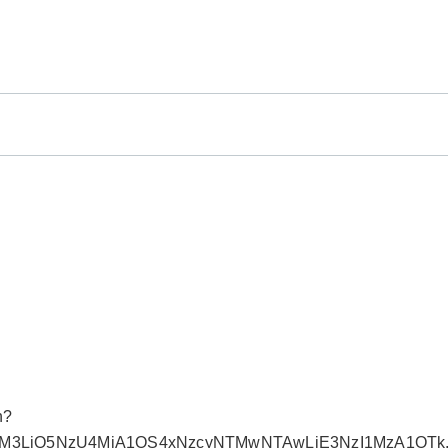
n?
MDM3LjQ5NzU4MjA1OS4xNzcyNTMwNTAwLjE3NzI1MzA1OTk