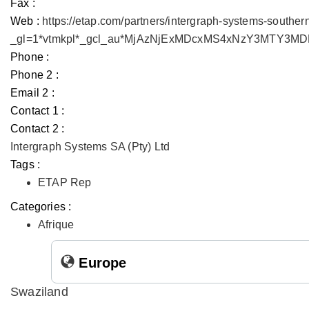
Fax :
Web :
https://etap.com/partners/intergraph-systems-souther
_gl=1*vtmkpl*_gcl_au*MjAzNjExMDcxMS4xNzY3MTY3
Phone :
Phone 2 :
Email 2 :
Contact 1 :
Contact 2 :
Intergraph Systems SA (Pty) Ltd
Tags :
ETAP Rep
Categories :
Afrique
Europe
Swaziland