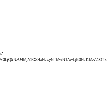
n?
MDM3LjQ5NzU4MjA1OS4xNzcyNTMwNTAwLjE3NzI1MzA1OTk