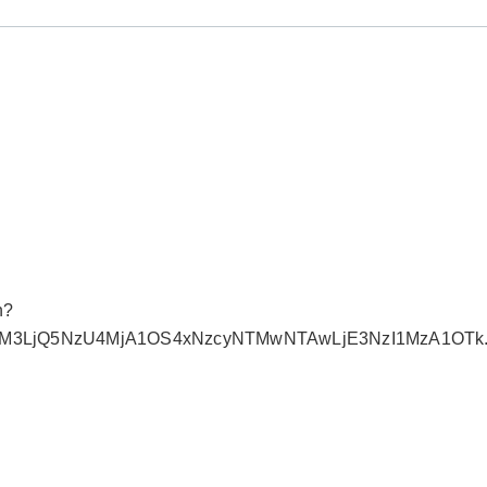
n?
MDM3LjQ5NzU4MjA1OS4xNzcyNTMwNTAwLjE3NzI1MzA1OTk