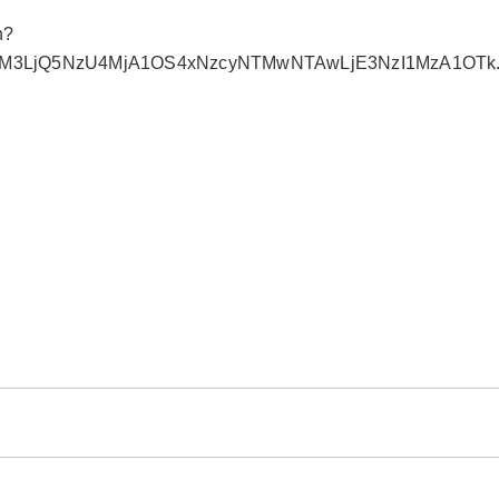
n?
MDM3LjQ5NzU4MjA1OS4xNzcyNTMwNTAwLjE3NzI1MzA1OTk