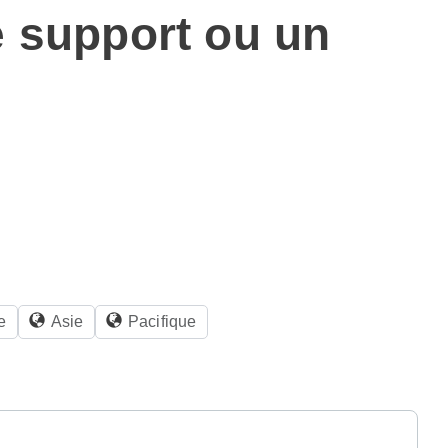
e support ou un
e
Asie
Pacifique