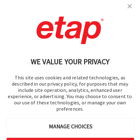
Contactez-nous.
|
Conditions d'utilisation
|
Politique de confidentialité
|
Plan du site
WE VALUE YOUR PRIVACY
This site uses cookies and related technologies, as
described in our privacy policy, for purposes that may
include site operation, analytics, enhanced user
experience, or advertising. You may choose to consent to
©2016-2026 Operation Technology, Inc.
our use of these technologies, or manage your own
preferences.
Tous droits réservés.
MANAGE CHOICES