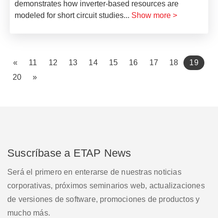
demonstrates how inverter-based resources are
modeled for short circuit studies
...
Show more >
(curre
«
11
12
13
14
15
16
17
18
19
20
»
Suscríbase a ETAP News
Será el primero en enterarse de nuestras noticias
corporativas, próximos seminarios web, actualizaciones
de versiones de software, promociones de productos y
mucho más.