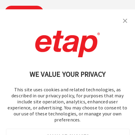
Suscribirse
Contáctenos
|
Condiciones de uso
|
política de privacidad
|
Mapa del sitio
WE VALUE YOUR PRIVACY
This site uses cookies and related technologies, as
described in our privacy policy, for purposes that may
include site operation, analytics, enhanced user
experience, or advertising. You may choose to consent to
© 2016-2026 Operation Technology, Inc.
our use of these technologies, or manage your own
preferences.
Todos los derechos reservados.