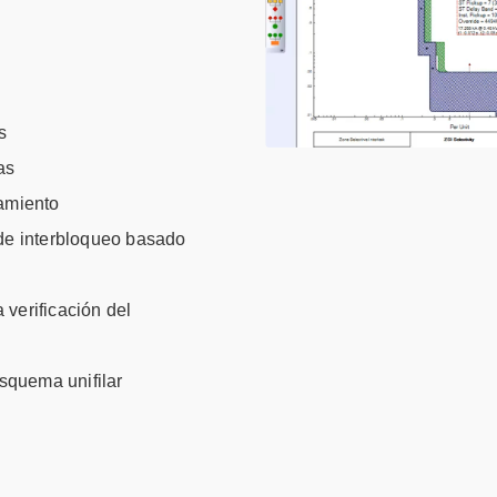
s
as
amiento
 de interbloqueo basado
 verificación del
esquema unifilar