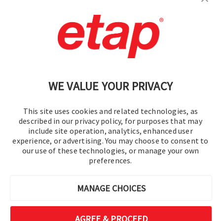
Contáctenos
|
Condiciones de uso
|
política de privacidad
|
Mapa del sitio
WE VALUE YOUR PRIVACY
This site uses cookies and related technologies, as
described in our privacy policy, for purposes that may
include site operation, analytics, enhanced user
experience, or advertising. You may choose to consent to
© 2016-2026 Operation Technology, Inc.
our use of these technologies, or manage your own
preferences.
Todos los derechos reservados.
MANAGE CHOICES
AGREE & PROCEED