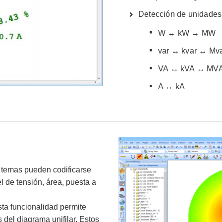
Detección de unidades
W ↔ kW ↔ MW
var ↔ kvar ↔ Mv
VA ↔ kVA ↔ MV
A ↔ kA
s temas pueden codificarse
 de tensión, área, puesta a
ta funcionalidad permite
 del diagrama unifilar. Estos