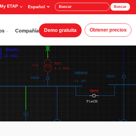
My ETAP
Buscar
Obtener precios
Demo gratuita
os
Compañía