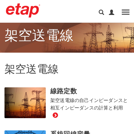
Tog
架空送電線
架空送電線
線路定数
架空送電線の自己インピーダンスと
相互インピーダンスの計算と利用