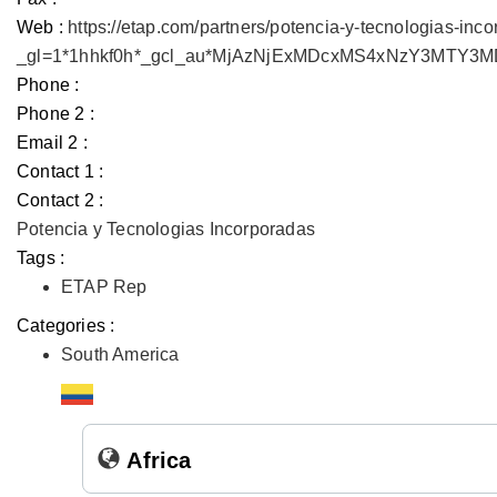
Web :
https://etap.com/partners/potencia-y-tecnologias-inc
_gl=1*1hhkf0h*_gcl_au*MjAzNjExMDcxMS4xNzY3MTY
Phone :
Phone 2 :
Email 2 :
Contact 1 :
Contact 2 :
Potencia y Tecnologias Incorporadas
Tags :
ETAP Rep
Categories :
South America
Africa