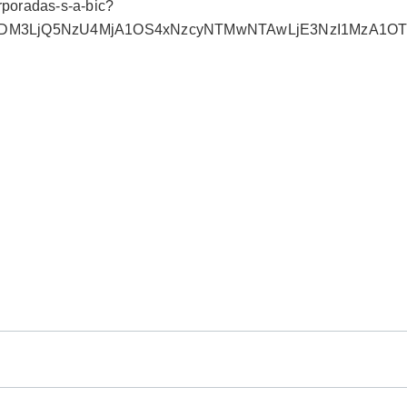
orporadas-s-a-bic?
3MDM3LjQ5NzU4MjA1OS4xNzcyNTMwNTAwLjE3NzI1MzA1OT