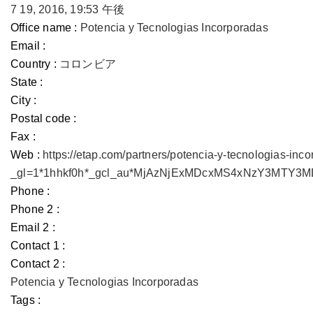
7 19, 2016, 19:53 午後
Office name :
Potencia y Tecnologias Incorporadas
Email :
Country :
コロンビア
State :
City :
Postal code :
Fax :
Web :
https://etap.com/partners/potencia-y-tecnologias-inc
_gl=1*1hhkf0h*_gcl_au*MjAzNjExMDcxMS4xNzY3MTY
Phone :
Phone 2 :
Email 2 :
Contact 1 :
Contact 2 :
Potencia y Tecnologias Incorporadas
Tags :