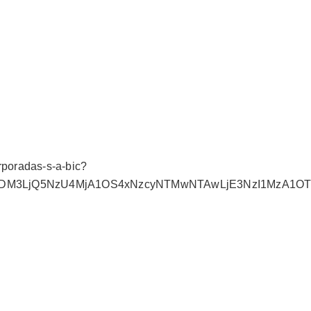
orporadas-s-a-bic?
3MDM3LjQ5NzU4MjA1OS4xNzcyNTMwNTAwLjE3NzI1MzA1OT