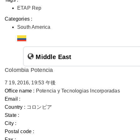
ETAP Rep
Categories :
South America
Middle East
Colombia Potencia
7 19, 2016, 19:53 午後
Office name :
Potencia y Tecnologias Incorporadas
Email :
Country :
コロンビア
State :
City :
Postal code :
Fax :