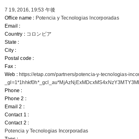
7 19, 2016, 19:53 午後
Office name :
Potencia y Tecnologias Incorporadas
Email :
Country :
コロンビア
State :
City :
Postal code :
Fax :
Web :
https://etap.com/partners/potencia-y-tecnologias-inc
_gl=1*1hhkf0h*_gcl_au*MjAzNjExMDcxMS4xNzY3MTY
Phone :
Phone 2 :
Email 2 :
Contact 1 :
Contact 2 :
Potencia y Tecnologias Incorporadas
Tags :