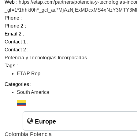
Web :
https://etap.com/partners/potencia-y-tecnologias-inc
_gl=1*1hhkf0h*_gcl_au*MjAzNjExMDcxMS4xNzY3MTY
Phone :
Phone 2 :
Email 2 :
Contact 1 :
Contact 2 :
Potencia y Tecnologias Incorporadas
Tags :
ETAP Rep
Categories :
South America
Europe
Colombia Potencia