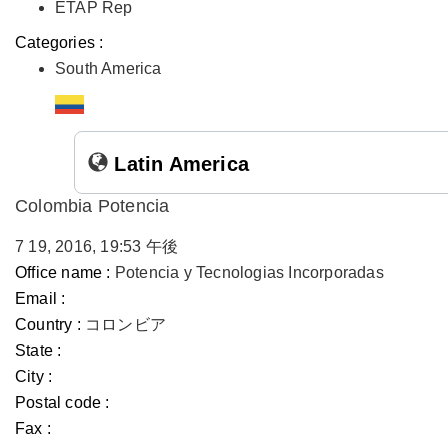
ETAP Rep
Categories :
South America
Latin America
Colombia Potencia
7 19, 2016, 19:53 午後
Office name :
Potencia y Tecnologias Incorporadas
Email :
Country :
コロンビア
State :
City :
Postal code :
Fax :