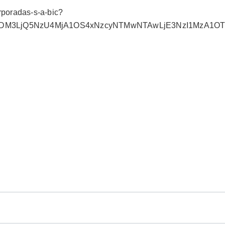
orporadas-s-a-bic?
3MDM3LjQ5NzU4MjA1OS4xNzcyNTMwNTAwLjE3NzI1MzA1OT