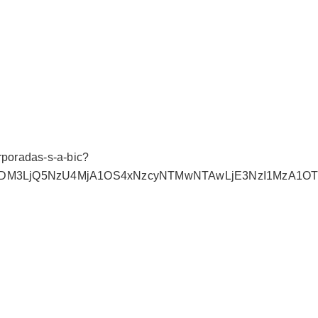
orporadas-s-a-bic?
3MDM3LjQ5NzU4MjA1OS4xNzcyNTMwNTAwLjE3NzI1MzA1OT