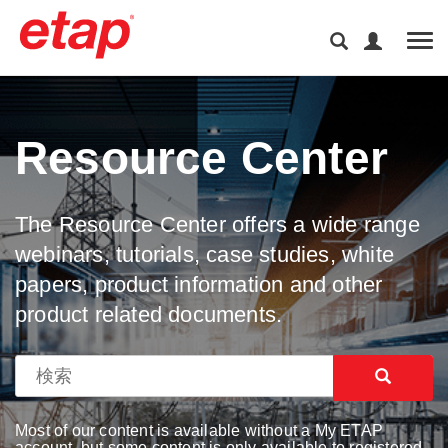
Tog
Resource Center
The Resource Center offers a wide range
webinars, tutorials, case studies, white
papers, product information and other
product related documents.
Most of our content is available without a My ETAP
account, but some content is only available to registered