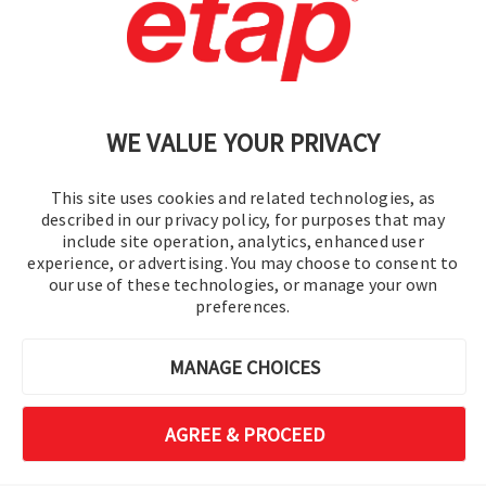
Contactez-nous.
|
Conditions d'utilisation
|
Politique de confidentialité
|
Plan du site
WE VALUE YOUR PRIVACY
This site uses cookies and related technologies, as
described in our privacy policy, for purposes that may
include site operation, analytics, enhanced user
experience, or advertising. You may choose to consent to
©2016-2026 Operation Technology, Inc.
our use of these technologies, or manage your own
preferences.
Tous droits réservés.
MANAGE CHOICES
AGREE & PROCEED