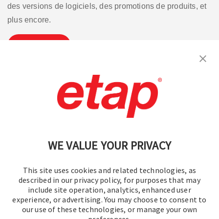
des versions de logiciels, des promotions de produits, et
plus encore.
S'inscrire
Contactez-nous.
|
Conditions d'utilisation
|
Politique de confidentialité
|
Plan du site
WE VALUE YOUR PRIVACY
This site uses cookies and related technologies, as
described in our privacy policy, for purposes that may
include site operation, analytics, enhanced user
experience, or advertising. You may choose to consent to
©2016-2026 Operation Technology, Inc.
our use of these technologies, or manage your own