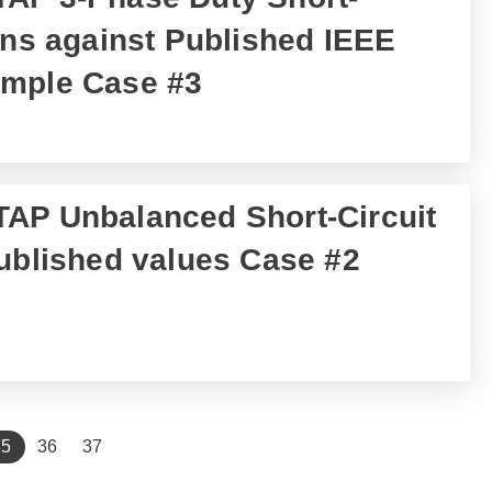
ons against Published IEEE
ample Case #3
AP Unbalanced Short-Circuit
Published values Case #2
(current)
35
36
37