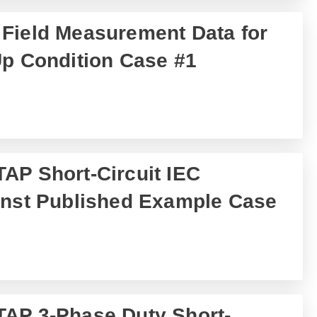
Field Measurement Data for
Up Condition Case #1
AP Short-Circuit IEC
inst Published Example Case
TAP 3-Phase Duty Short-