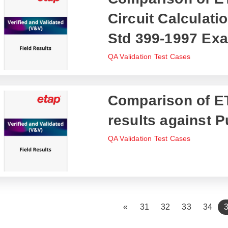
Circuit Calculati
Std 399-1997 Ex
QA Validation Test Cases
Comparison of ET
results against 
QA Validation Test Cases
«
31
32
33
34