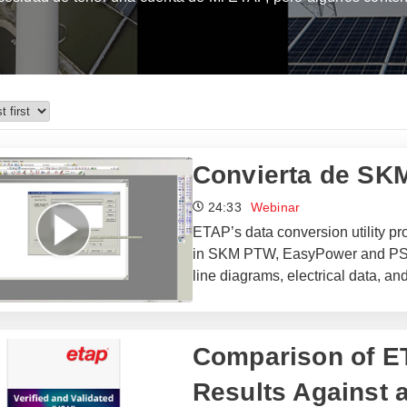
Convierta de SK
24:33
Webinar
ETAP’s data conversion utility pr
in SKM PTW, EasyPower and PSS/E.
line diagrams, electrical data, a
Comparison of E
Results Against 