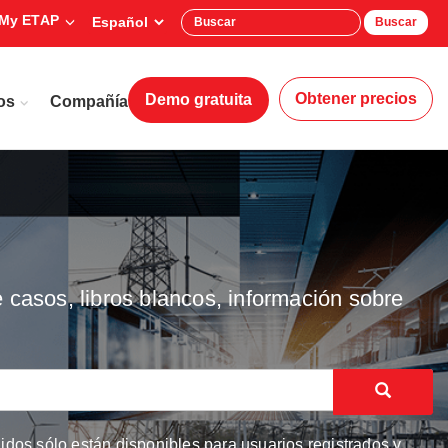
My ETAP
Buscar
Obtener precios
Demo gratuita
os
Compañía
 casos, libros blancos, información sobre
dos sólo están disponibles para usuarios registrados y